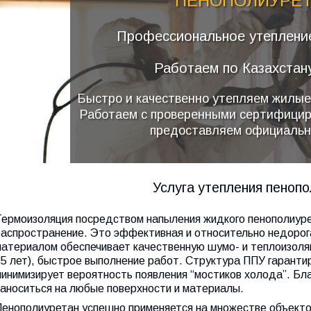
ПЕНОПОЛИУРЕ
Профессиональное утеплени
Работаем по Казахстану
Быстро и качественно утепляем жилы
Работаем с проверенными сертифици
предоставляем официальн
Услуга утепления пеноп
Термоизоляция посредством напыления жидкого пенополиуре
распространение. Это эффективная и относительно недорога
материалом обеспечивает качественную шумо- и теплоизоля
25 лет), быстрое выполнение работ. Структура ППУ гаранти
минимизирует вероятность появления “мостиков холода”. Бл
наноситься на любые поверхности и материалы.
Пенополиуретан успешно применяется на множестве объекто