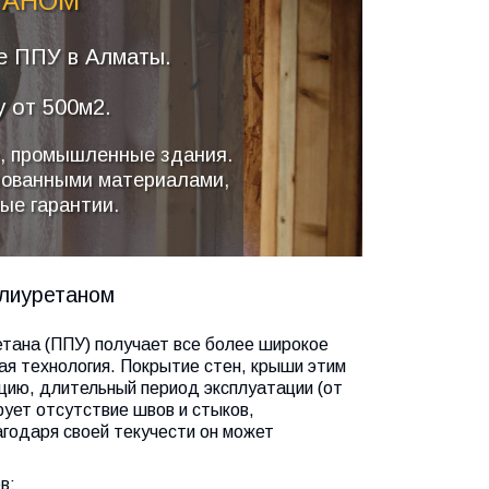
ТАНОМ
е ППУ в Алматы.
 от 500м2.
е, промышленные здания.
рованными материалами,
ые гарантии.
олиуретаном
тана (ППУ) получает все более широкое
я технология. Покрытие стен, крыши этим
цию, длительный период эксплуатации (от
рует отсутствие швов и стыков,
агодаря своей текучести он может
в: