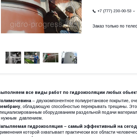
+7 (777) 230-00-53
Заказ только по теле
Выполняем все виды работ по гидроизоляции любых обьек
Полимочевина
– двухкомпонентное полиуретановое покрытие, о
мембрану
, обладающую способностью перекрывать трещины. Это
пециализированным оборудованием раздельной подачи материал
 нужным давлением.
Напыляемая гидроизоляция – самый эффективный на сего
рименения которой охватывает практически все области человече