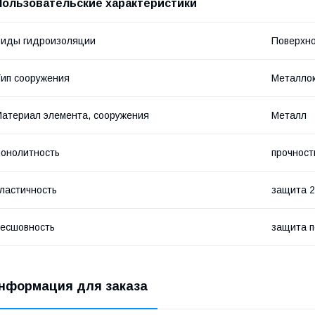
Пользовательские характеристики
иды гидроизоляции
Поверхно
ип сооружения
Металлок
атериал элемента, сооружения
Металл
онолитность
прочност
ластичность
защита 2
есшовность
защита п
нформация для заказа