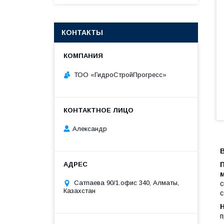
КОНТАКТЫ
ТОО «ГидроСтройПрогресс»
Александр
Сатпаева 90/1.офис 340, Алматы,
с
Казахстан
с
п