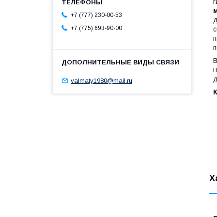
г
+7 (777) 230-00-53
д
+7 (775) 693-90-00
с
п
п
В
н
д
valmaty1980@mail.ru
Х