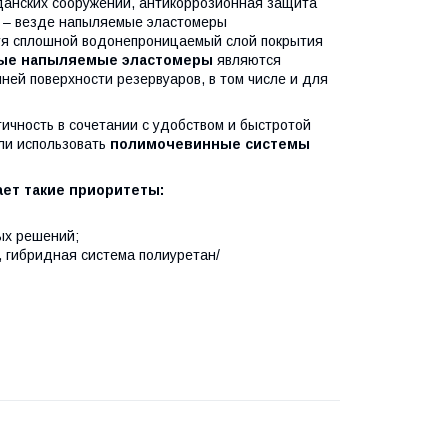
данских сооружений, антикоррозионная защита
– везде напыляемые эластомеры
уя сплошной водонепроницаемый слой покрытия
ые напыляемые эластомеры
являются
ей поверхности резервуаров, в том числе и для
ичность в сочетании с удобством и быстротой
ли использовать
полимочевинные системы
ает такие приоритеты:
ых решений;
, гибридная система полиуретан/