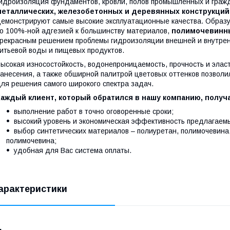
идроизоляция фундаментов, кровли, полов промышленных и граж
металлических, железобетонных и деревянных конструкций
емонстрируют самые высокие эксплуатационные качества. Образ
о 100%-ной адгезией к большинству материалов,
полимочевинн
рекрасным решением проблемы гидроизоляции внешней и внутренн
итьевой воды и пищевых продуктов.
ысокая износостойкость, водонепроницаемость, прочность и эласт
анесения, а также обширной палитрой цветовых оттенков позволи
ля решения самого широкого спектра задач.
Каждый клиент, который обратился в нашу компанию, получ
выполнение работ в точно оговоренные сроки;
высокий уровень и экономическая эффективность предлагаем
выбор синтетических материалов – полиуретан, полимочевина
полимочевина;
удобная для Вас система оплаты.
арактеристики