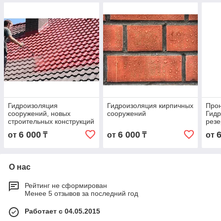
Гидроизоляция
Гидроизоляция кирпичных
Про
сооружений, новых
сооружений
Гид
строительных конструкций
резе
вод
6 000
6 000
от
₸
от
₸
от
О нас
Рейтинг не сформирован
Менее 5 отзывов за последний год
Работает с 04.05.2015