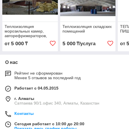
Теплоизоляция
Теплоизоляция складских
ТЕП
морозильных камер,
помещений
ПИЩ
авторефрижераторов,
вагонов, ёмкостей
5 000
5 000
от
₸
₸/услуга
от
О нас
Рейтинг не сформирован
Менее 5 отзывов за последний год
Работает с 04.05.2015
г. Алматы
Сатпаева 90/1.офис 340, Алматы, Казахстан
Контакты
Сегодня работает с 10:00 до 20:00
Показать весь график работы