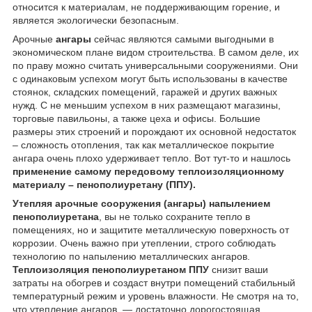
относится к материалам, не поддерживающим горение, и
является экологически безопасным.
Арочные
ангары
сейчас являются самыми выгодными в
экономическом плане видом строительства. В самом деле, их
по праву можно считать универсальными сооружениями. Они
с одинаковым успехом могут быть использованы в качестве
стоянок, складских помещений, гаражей и других важных
нужд. С не меньшим успехом в них размещают магазины,
торговые павильоны, а также цеха и офисы. Большие
размеры этих строений и порождают их основной недостаток
– сложность отопления, так как металлическое покрытие
ангара очень плохо удерживает тепло. Вот тут-то и нашлось
применение самому передовому
теплоизоляционному
материалу – пенополиуретану (ППУ).
Утепляя арочные сооружения (ангары) напылением
пенополиуретана
, вы не только сохраните тепло в
помещениях, но и защитите металлическую поверхность от
коррозии. Очень важно при утеплении, строго соблюдать
технологию по напылению металлических ангаров.
Теплоизоляция пенополиуретаном ППУ
снизит ваши
затраты на обогрев и создаст внутри помещений стабильный
температурный режим и уровень влажности. Не смотря на то,
что утепление ангаров — достаточно дорогостоящая