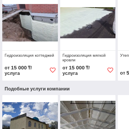
Гидроизоляция коттеджей
Гидроизоляция мягкой
Уте
кровли
15 000
15 000
от
₸/
от
₸/
от
услуга
услуга
Подобные услуги компании