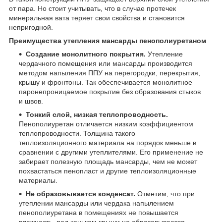
от пара. Но стоит учитывать, что в случае протечек
минеральная вата теряет свои свойства и становится
непригодной.
Преимущества утепления мансарды пенополиуретаном
Создание монолитного покрытия.
Утепление
чердачного помещения или мансарды производится
методом напыления ППУ на перегородки, перекрытия,
крышу и фронтоны. Так обеспечивается монолитное
паронепроницаемое покрытие без образования стыков
и швов.
Тонкий слой, низкая теплопроводность.
Пенополиуретан отличается низким коэффициентом
теплопроводности. Толщина такого
теплоизоляционного материала на порядок меньше в
сравнении с другими утеплителями. Его применение не
забирает полезную площадь мансарды, чем не может
похвастаться пенопласт и другие теплоизоляционные
материалы.
Не образовывается конденсат.
Отметим, что при
утеплении мансарды или чердака напылением
пенополиуретана в помещениях не повышается
влажность, под коньком крыши не образовывается