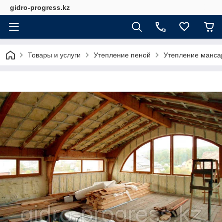
gidro-progress.kz
Товары и услуги
Утепление пеной
Утепление манса