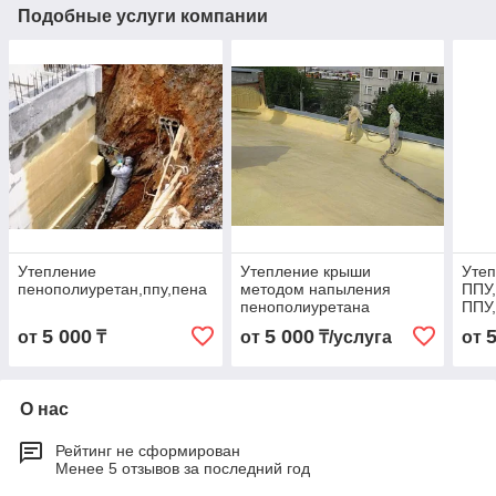
Подобные услуги компании
Утепление
Утепление крыши
Утеп
пенополиуретан,ппу,пена
методом напыления
ППУ,
пенополиуретана
ППУ
пен
5 000
5 000
от
₸
от
₸/услуга
от
О нас
Рейтинг не сформирован
Менее 5 отзывов за последний год