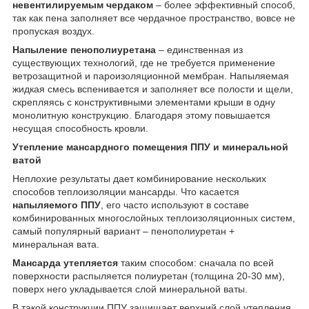
невентилируемым чердаком
– более эффективный способ,
так как пена заполняет все чердачное пространство, вовсе не
пропуская воздух.
Напыление пенополиуретана
– единственная из
существующих технологий, где не требуется применение
ветрозащитной и пароизоляционной мембран. Напыляемая
жидкая смесь вспенивается и заполняет все полости и щели,
скрепляясь с конструктивными элементами крыши в одну
монолитную конструкцию. Благодаря этому повышается
несущая способность кровли.
Утепление мансардного помещения ППУ и минеральной
ватой
Неплохие результаты дает комбинирование нескольких
способов теплоизоляции мансарды. Что касается
напыляемого ППУ
, его часто используют в составе
комбинированных многослойных теплоизоляционных систем,
самый популярный вариант – пенополиуретан +
минеральная вата.
Мансарда утепляется
таким способом: сначала по всей
поверхности распыляется полиуретан (толщина 20-30 мм),
поверх него укладывается слой минеральной ваты.
В такой конструкции ППУ защищает верхний слой утепления