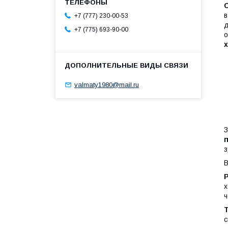
в
+7 (777) 230-00-53
д
+7 (775) 693-90-00
о
х
valmaty1980@mail.ru
З
з
В
х
ч
с