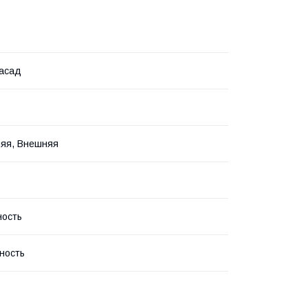
асад
яя, Внешняя
ность
ность