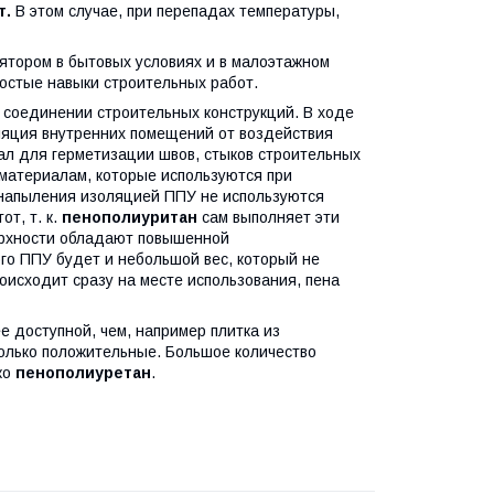
т.
В этом случае, при перепадах температуры,
тором в бытовых условиях и в малоэтажном
остые навыки строительных работ.
 соединении строительных конструкций. В ходе
оляция внутренних помещений от воздействия
ал для герметизации швов, стыков строительных
 материалам, которые используются при
 напыления изоляцией ППУ не используются
т, т. к.
пенополиуритан
сам выполняет эти
ерхности обладают повышенной
го ППУ будет и небольшой вес, который не
исходит сразу на месте использования, пена
е доступной, чем, например плитка из
олько положительные. Большое количество
ко
пенополиуретан
.