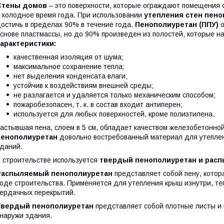
Стены домов
– это поверхности, которые ограждают помещения о
 холодное время года. При использовании
утепления стен пен
остичь в пределах 90% в течение года.
Пенополиуретан (ППУ)
снове пластмассы, но до 90% произведен из полостей, которые 
арактеристики:
качественная изоляция от шума;
максимальное сохранение тепла;
нет выделения конденсата влаги;
устойчив к воздействиям внешней среды;
не разлагается и удаляется только механическим способом;
пожаробезопасен, т. к. в состав входит антиперен;
используется для любых поверхностей, кроме полиэтилена.
астывшая пена, слоем в 5 см, обладает качеством железобетонной
пенополиуретан
довольно востребованный материал для утеплени
даний.
 строительстве используется
твердый пенополиуретан и рас
Распыляемый пенополиуретан
представляет собой пену, котор
оде строительства. Применяется для утепления крыш изнутри, те
ердачных перекрытий.
Твердый пенополиуретан
представляет собой плотные листы и и
наружи здания.