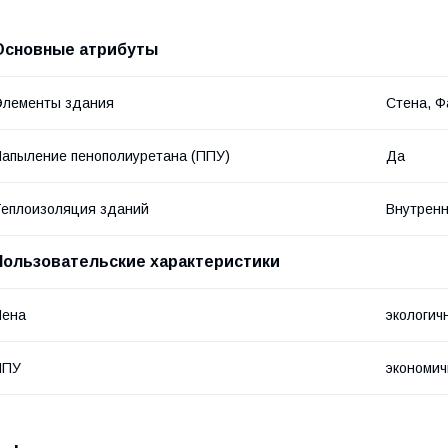
Основные атрибуты
Элементы здания
Стена, Ф
апыление пенополиуретана (ППУ)
Да
еплоизоляция зданий
Внутренн
Пользовательские характеристики
Пена
экологич
ППУ
экономич