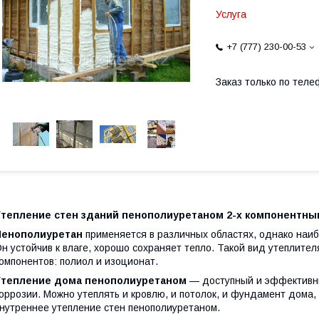
Услуга
+7 (777) 230-00-53
Заказ только по теле
Утепление стен зданий пенополиуретаном 2-х компонентны
Пенополиуретан
применяется в различных областях, однако наибо
н устойчив к влаге, хорошо сохраняет тепло. Такой вид утеплите
омпонентов: полиол и изоционат.
Утепление дома пенополиуретаном
— доступный и эффективны
оррозии. Можно утеплять и кровлю, и потолок, и фундамент дома,
нутреннее утепление стен пенополиуретаном.