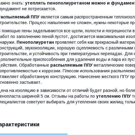
ажно знать:
утеплять пенополиуретаном можно и фундамен
ундамент не потрескается.
Распыляемый ППУ
является самым распространенным теплоизоля
троительстве. Процесс напыления не сложен, нужны некоторые пр
 помощью пены заделываются все щели, полости и погрешности в
абот по заполнению пеной пустот, достигается максимальная из
наружи.
Пенополиуретан
проявляет себя как прекрасный матери
онструкций, звукоизоляции, хорошую сцепляемость с различными
троительстве, и устойчивость при температурных перепадах. Для
ополнительные приспособления для удаления воды и пара из пусто
ействия. Обработанные
распыляемым ППУ
металлические пов
опротивляемостью к коррозии. Плюсом использования распыляемо
тяжеляет обработанную конструкцию. Нанесение жесткого ППУ про
гновенно застывает.
ена на изоляцию в зависимости от отличий будет разной, но боле
енопласта шириной 5 см. Отзывы на работы по
утеплению ППУ
т
пециалистов советуют выбирать для утепления своих жилищ толь
арактеристики