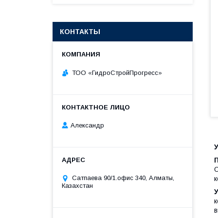
КОНТАКТЫ
ТОО «ГидроСтройПрогресс»
Александр
О
Сатпаева 90/1.офис 340, Алматы,
к
Казахстан
к
в