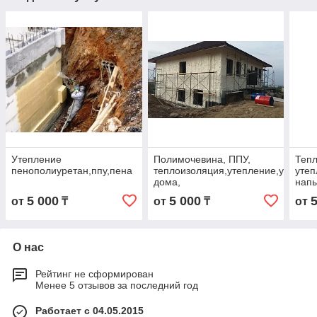
Утепление
Полимочевина, ППУ,
Тепл
пенополиуретан,ппу,пена
теплоизоляция,утепление,утеплен
утеп
дома,
нап
5 000
5 000
от
₸
от
₸
от
О нас
Рейтинг не сформирован
Менее 5 отзывов за последний год
Работает с 04.05.2015