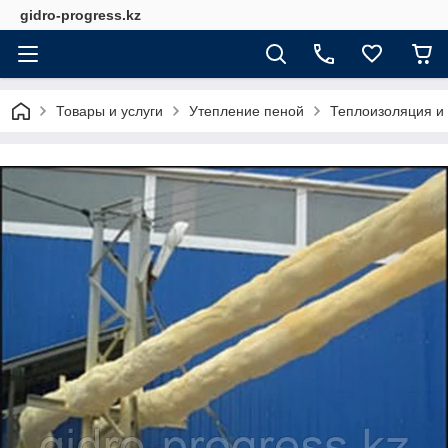
gidro-progress.kz
Товары и услуги
Утепление пеной
Теплоизоляция и