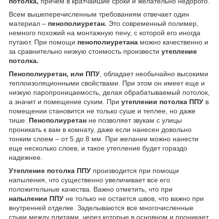
потолка,
причем в кратчайшие сроки и желательно недорого.
Всем вышеперечисленным требованиям отвечает один
материал –
пенополиуретан.
Это современный полимер,
немного похожий на монтажную пену, с которой его иногда
путают. При помощи
пенополиуретана
можно качественно и
за сравнительно низкую стоимость произвести
утепление
потолка.
Пенополиуретан, или ППУ
, обладает необычайно высокими
теплоизоляционными свойствами. При этом он имеет еще и
низкую паропроницаемость, делая обрабатываемый потолок,
а значит и помещение сухим. При
утеплении потолка ППУ
в
помещении становится не только суше и теплее, но даже
тише.
Пенополиуретан
не позволяет звукам с улицы
проникать к вам в комнату, даже если нанесен довольно
тонким слоем – от 5 до 8 мм. При желании можно нанести
еще несколько слоев, и такое утепление будет гораздо
надежнее.
Утепление потолка ППУ
производится при помощи
напыления, что существенно увеличивает все его
положительные качества. Важно отметить, что при
напылении ППУ
не только не остается швов, что важно при
внутренней отделке. Заделываются все многочисленные
стыки между плитами, через которые в основном и проникает