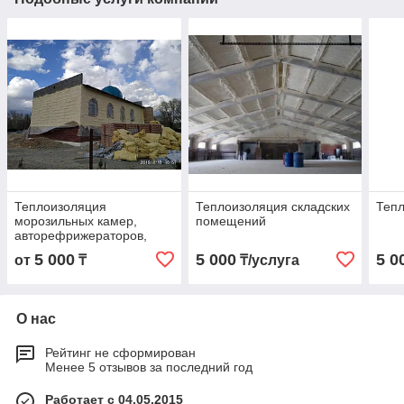
Теплоизоляция
Теплоизоляция складских
Теп
морозильных камер,
помещений
авторефрижераторов,
вагонов, ёмкостей
5 000
5 000
5 0
от
₸
₸/услуга
О нас
Рейтинг не сформирован
Менее 5 отзывов за последний год
Работает с 04.05.2015