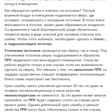
холод в помещение.
Как образуется грибок и плесень на потолках? Теплый
влажный воздух в помещении поднимается вверх, где
остывает, соприкасаясь с холодным потолком. В итоге влага
впитывается в потолок, может даже образоваться конденсат.
Со временем в такой благоприятной среде обязательно
появится жизнь в виде опасной для человека плесени или
грибка. Чтобы этого избежать, необходимо сделать и
тепло-,
и гидроизоляцию потолка.
Утепление потолков
проводится как сверху, так и снизу. Под
утеплением потолков сверху подразумевается обработка
ППУ
чердачного или мансардного помещения. Снизу же
работы ведутся только в том случае, если нет возможности
сделать их сверху. Это связано с тем, что
напыление ППУ
на
чердаке существенно повысит коэффициент теплоизоляции.
Влага также перестанет вас беспокоить.
Срок службы такого утепления достигает 50 лет, но даже за
полвека теплоизоляционные и иные качества
пенополиуретана
не изменятся. За это время может многое
произойти, но
ППУ
будет надежно стоять на страже уюта
вашего дома. Однако длительный срок службы и ценные
свойства
ППУ
могут быть обеспечены только в том случае,