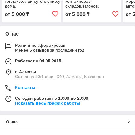
теплоизоляция,утепление,утепление
контейнеров,
моро
дома,
складов,вагонов,
авт
автофургонов
ваго
5 000
5 000
от
₸
от
₸
от
О нас
Рейтинг не сформирован
Менее 5 отзывов за последний год
Работает с 04.05.2015
г. Алматы
Сатпаева 90/1.офис 340, Алматы, Казахстан
Контакты
Сегодня работает с 10:00 до 20:00
Показать весь график работы
О нас