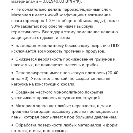
материалами – 0,019÷0,03 Вт/(м*К).
Не обязательно делать пароизоляционный слой.
Материал имеет низкий коэффициент впитывания
влаги (примерно 1-3% от общего объема воды), около
90% закрытых пор обеспечивает высокую
герметичность. Благодаря этому помещение надежно
защищается от дождя и ветра.
Благодаря монолитному бесшовному покрытию ППУ
исключается возможность протечек и продувов.
Снижается вероятность проникновения грызунов и
насекомых, не появляется плесень и грибок.
Пенополиуретан имеет невысокую плотность (20-40
кг на м3). Утеплитель легкий, не создается лишняя
нагрузка на конструкцию кровли.
Создание жесткого монололитного покрытия
увеличивает прочность несущих конструкций.
Материал заполняет любые неровности, щели и
трещины благодаря высокому уровню проницаемости
пены, которая распыляется под большим давлением.
Обработка поверхности любых материалов и форм:
потолки, стены, пол и крыша.