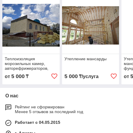
Теплоизоляция
Утепление мансарды
Утеп
морозильных камер,
манс
авторефрижераторов,
фун
вагонов, ёмкостей
5 000
5 000
от
₸
₸/услуга
от
О нас
Рейтинг не сформирован
Менее 5 отзывов за последний год
Работает с 04.05.2015