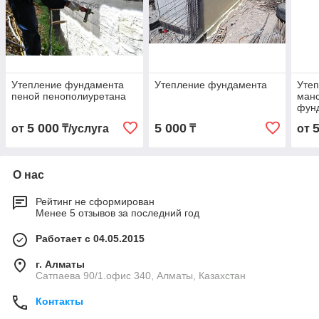
Утепление фундамента
Утепление фундамента
Утеп
пеной пенополиуретана
манс
фун
5 000
5 000
от
₸/услуга
₸
от
О нас
Рейтинг не сформирован
Менее 5 отзывов за последний год
Работает с 04.05.2015
г. Алматы
Сатпаева 90/1.офис 340, Алматы, Казахстан
Контакты