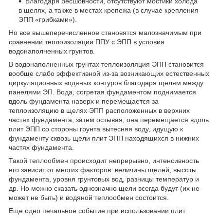
Благодаря бесшовности, отсутствуют мостики холода
в щелях, а также в местах крепежа (в случае крепления
ЭПП «грибками»).
Но все вышеперечисленное становятся малозначимым при
сравнении теплоизоляции ППУ с ЭПП в условия
водонаполненных грунтов.
В водонаполненных грунтах теплоизоляция ЭПП становится
вообще слабо эффективной из-за возникающих естественных
циркуляционных водяных контуров благодаря щелям между
панелями ЭП. Вода, согретая фундаментом поднимается
вдоль фундамента наверх и перемещается за
теплоизоляцию в щелях ЭПП расположенных в верхних
частях фундамента, затем остывая, она перемещается вдоль
плит ЭПП со стороны грунта вытесняя воду, идущую к
фундаменту сквозь щели плит ЭПП находящихся в нижних
частях фундамента.
Такой теплообмен происходит непрерывно, интенсивность
его зависит от многих факторов: величины щелей, высоты
фундамента, уровня грунтовых вод, разницы температур и
др. Но можно сказать однозначно щели всегда будут (их не
может не быть) и водяной теплообмен состоится.
Еще одно печальное событие при использовании плит