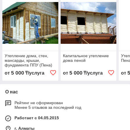
Утепление дома, стен,
Капитальное утепление
Утеп
мансарды, крыши,
дома пеной
Пен
фундамента ППУ (Пена)
5 000
5 000
от
₸/услуга
от
₸/услуга
от
О нас
Рейтинг не сформирован
Менее 5 отзывов за последний год
Работает с 04.05.2015
г. Алматы