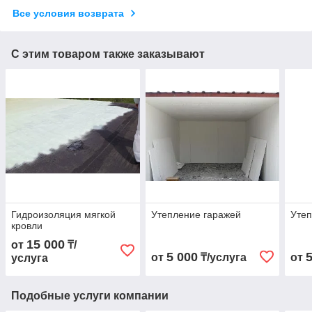
Все условия возврата
С этим товаром также заказывают
Гидроизоляция мягкой
Утепление гаражей
Уте
кровли
15 000
от
₸/
5 000
от
₸/услуга
от
услуга
Подобные услуги компании